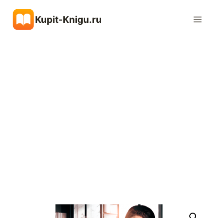
Перейти
Kupit-Knigu.ru
к
содержимому