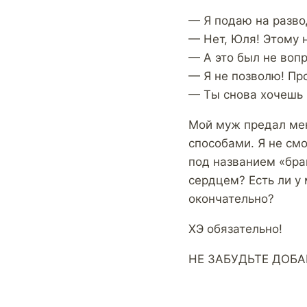
— Я подаю на разво
— Нет, Юля! Этому н
— А это был не вопр
— Я не позволю! Про
— Ты снова хочешь м
Мой муж предал ме
способами. Я не смо
под названием «брак
сердцем? Есть ли у 
окончательно?
ХЭ обязательно!
НЕ ЗАБУДЬТЕ ДОБА