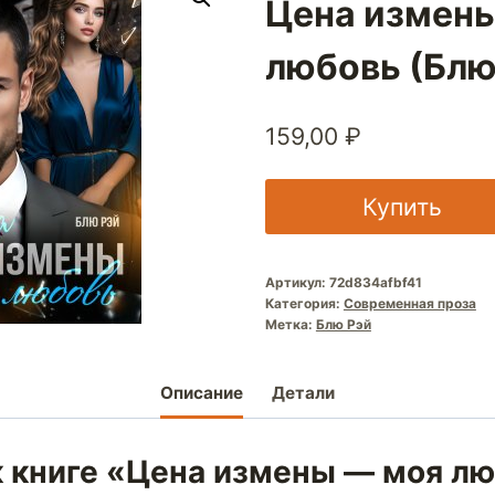
Цена измен
любовь (Блю
159,00
₽
Купить
Артикул:
72d834afbf41
Категория:
Современная проза
Метка:
Блю Рэй
Описание
Детали
к книге «Цена измены — моя л