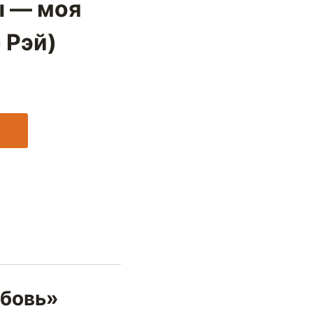
ы — моя
 Рэй)
юбовь»