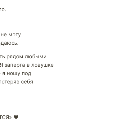
ло.
 не могу.
одаюсь.
ать рядом любыми
 Я заперта в ловушке
о я ношу под
потеряв себя
СЯ» ❤️