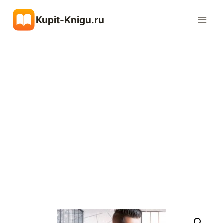
Перейти
Kupit-Knigu.ru
к
содержимому