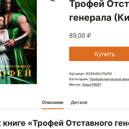
Трофей Отст
генерала (К
89,00
₽
Купить
Артикул:
9245d0c15d7d
Категория:
Приключенческое фэн
Метка:
Кира РАЙТ
Описание
Детали
 книге «Трофей Отставного ге