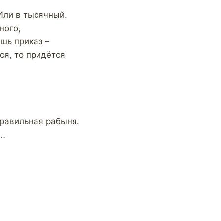
Или в тысячный.
ного,
шь приказ –
ся, то придётся
правильная рабыня.
л…