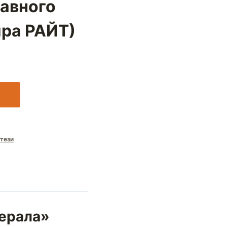
авного
ира РАЙТ)
тези
нерала»