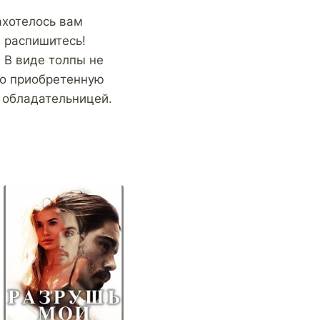
ахотелось вам
 распишитесь!
 В виде толпы не
но приобретенную
й обладательницей.