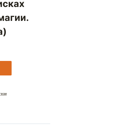
исках
магии.
а)
тези