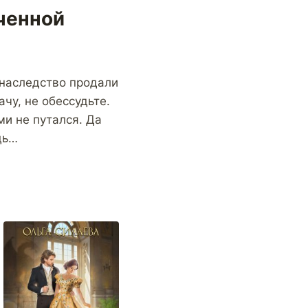
аченной
 наследство продали
ачу, не обессудьте.
ми не путался. Да
дь…