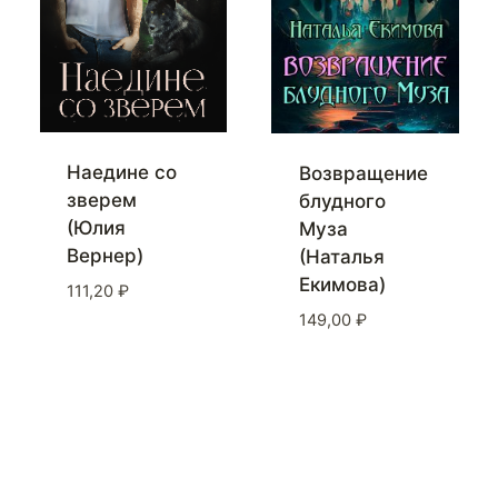
Наедине со
Возвращение
зверем
блудного
(Юлия
Муза
Вернер)
(Наталья
Екимова)
111,20
₽
149,00
₽