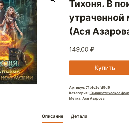
Тихоня. В по
утраченной 
(Ася Азаров
149,00
₽
Купить
Артикул:
71bfc2efd9d6
Категория:
Юмористическое фэн
Метка:
Ася Азарова
Описание
Детали