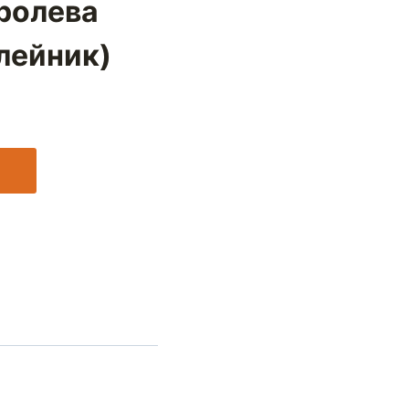
ролева
лейник)