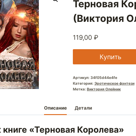
Терновая Ко
(Виктория О
119,00
₽
Купить
Артикул:
34f05d44e4fe
Категория:
Эротическое фэнтези
Метка:
Виктория Олейник
Описание
Детали
к книге «Терновая Королева»