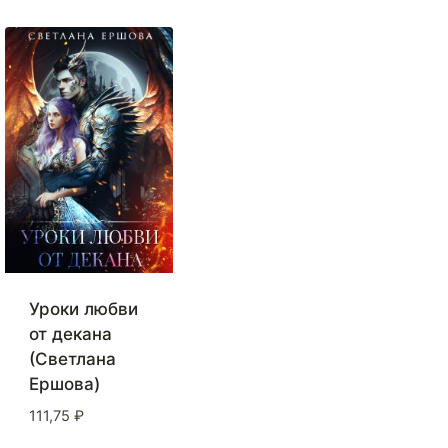
Уроки любви
от декана
(Светлана
Ершова)
111,75
₽