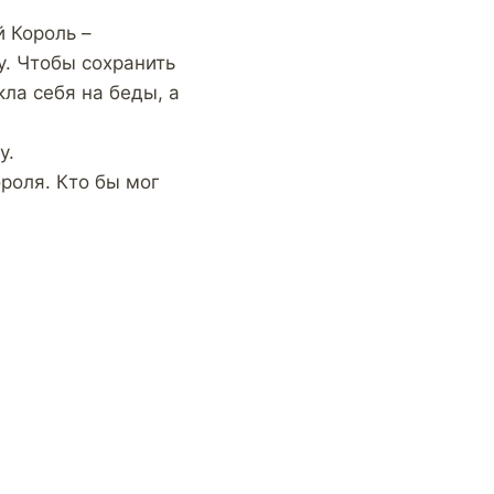
 Король –
у. Чтобы сохранить
кла себя на беды, а
у.
роля. Кто бы мог