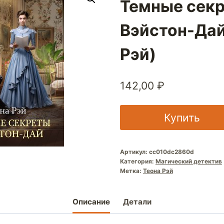
Темные сек
Вэйстон-Дай
Рэй)
142,00
₽
Купить
Артикул:
cc010dc2860d
Категория:
Магический детектив
Метка:
Теона Рэй
Описание
Детали