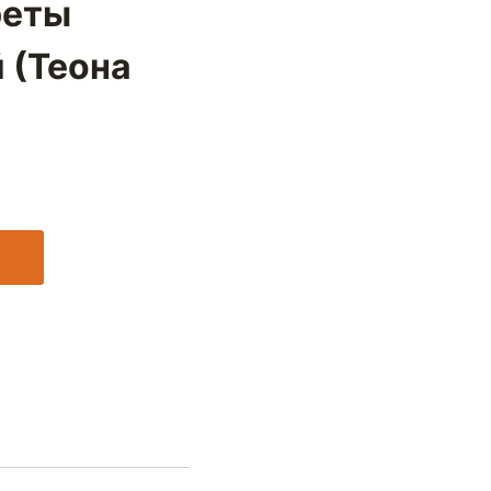
реты
 (Теона