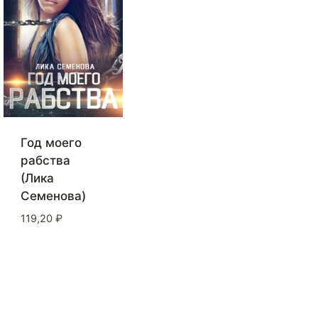
Год моего
рабства
(Лика
Семенова)
119,20
₽