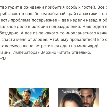
во гудит в ожидании прибытия особых гостей. Все 
прибывают в наш богом забытый край галактики, тол
 есть проблема посерьезнее – две недели назад я о
вальное дело в истории подразделения. Наш отдел е
бездарно. А все из-за какого-то инопланетного кач
 спасти меня от злодея. Чтоб ему провалиться! Его с
ах космоса шанс встретиться один на миллиард!
Тайны Императора» .Можно читать отдельно.
МЖМ