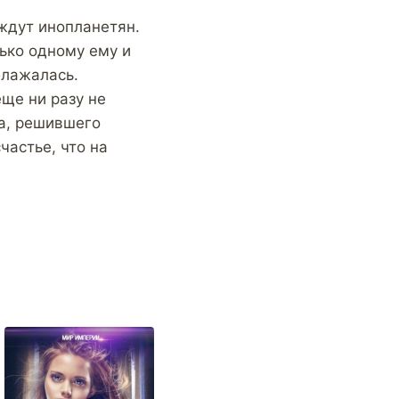
ждут инопланетян.
ько одному ему и
блажалась.
ще ни разу не
ка, решившего
частье, что на