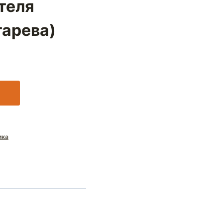
теля
тарева)
ика