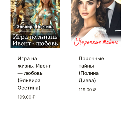
Игра на
Порочные
жизнь. Ивент
тайны
— любовь
(Полина
(Эльвира
Диева)
Осетина)
119,00
₽
199,00
₽