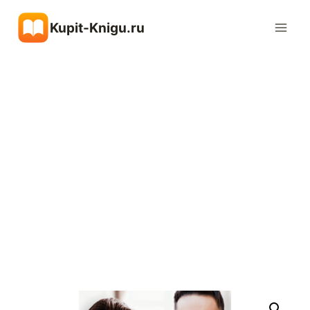
Перейти
Kupit-Knigu.ru
к
содержимому