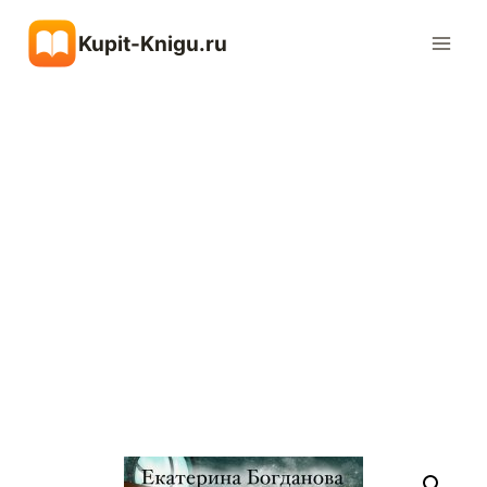
Перейти
Kupit-Knigu.ru
к
содержимому