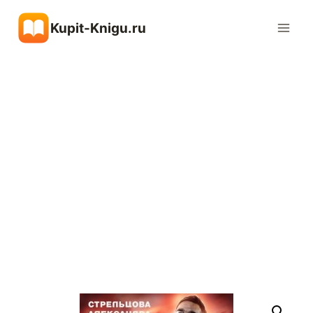
Перейти
Kupit-Knigu.ru
к
содержимому