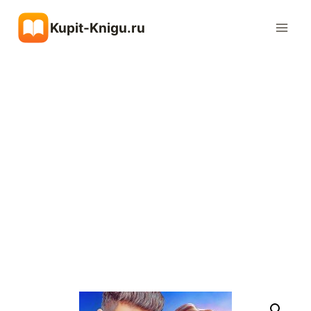
Перейти
Kupit-Knigu.ru
к
содержимому