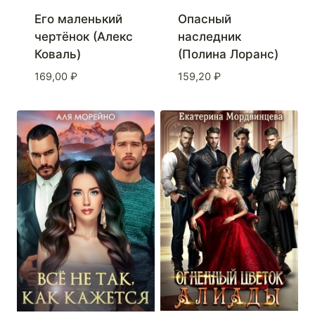
Его маленький
Опасный
чертёнок (Алекс
наследник
Коваль)
(Полина Лоранс)
169,00
₽
159,20
₽