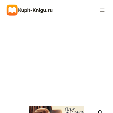
Перейти
Kupit-Knigu.ru
к
содержимому