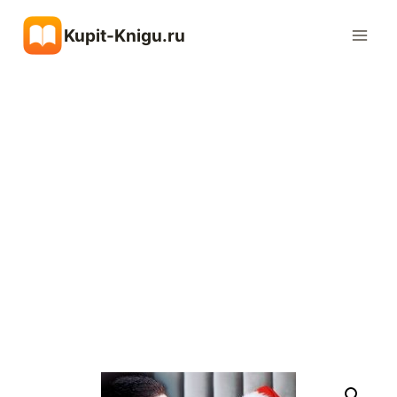
Перейти
Kupit-Knigu.ru
к
содержимому