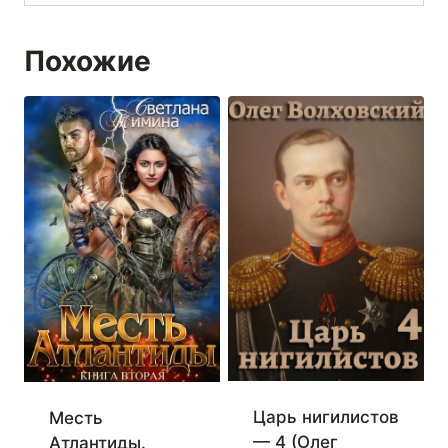
Похожие
Царь нигилистов
Месть
— 4 (Олег
Атлантиды.