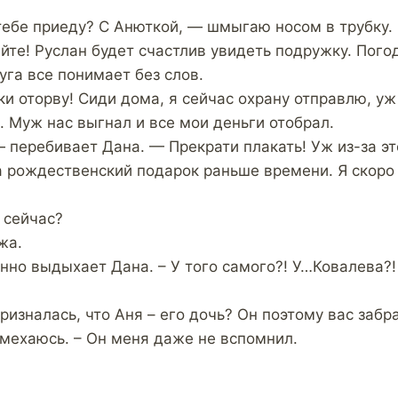
тебе приеду? С Анюткой, — шмыгаю носом в трубку.
те! Руслан будет счастлив увидеть подружку. Погод
уга все понимает без слов.
ки оторву! Сиди дома, я сейчас охрану отправлю, у
. Муж нас выгнал и все мои деньги отобрал.
 перебивает Дана. — Прекрати плакать! Уж из-за это
а рождественский подарок раньше времени. Я скоро 
 сейчас?
жа.
нно выдыхает Дана. – У того самого?! У…Ковалева?!
призналась, что Аня – его дочь? Он поэтому вас забр
смехаюсь. – Он меня даже не вспомнил.