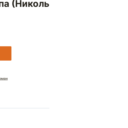
па (Николь
оман