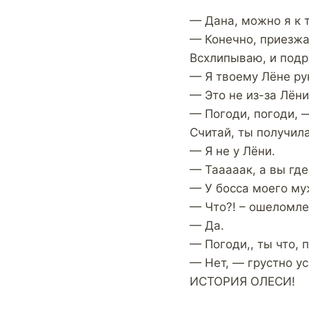
— Дана, можно я к 
— Конечно, приезжай
Всхлипываю, и подр
— Я твоему Лёне ру
— Это не из-за Лёни
— Погоди, погоди, —
Считай, ты получил
— Я не у Лёни.
— Тааааак, а вы где
— У босса моего му
— Что?! – ошеломле
— Да.
— Погоди,, ты что, 
— Нет, — грустно у
ИСТОРИЯ ОЛЕСИ!