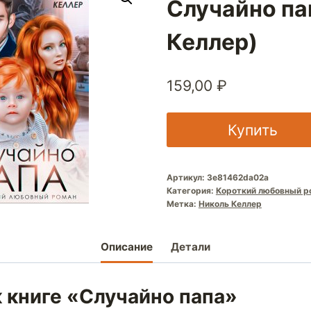
Случайно па
Келлер)
159,00
₽
Купить
Артикул:
3e81462da02a
Категория:
Короткий любовный р
Метка:
Николь Келлер
Описание
Детали
 книге «Случайно папа»