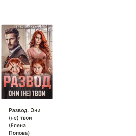
Развод. Они
(не) твои
(Елена
Попова)