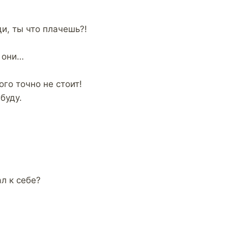
и, ты что плачешь?!
ж они…
го точно не стоит!
буду.
ал к себе?