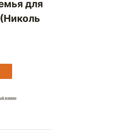
емья для
(Николь
ый роман