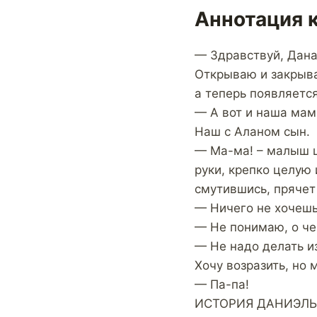
Аннотация 
— Здравствуй, Дана
Открываю и закрыва
а теперь появляется
— А вот и наша мам
Наш с Аланом сын.
— Ма-ма! – малыш ш
руки, крепко целую 
смутившись, прячет 
— Ничего не хочешь 
— Не понимаю, о че
— Не надо делать и
Хочу возразить, но
— Па-па!
ИСТОРИЯ ДАНИЭЛЫ