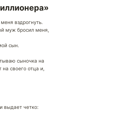
миллионера»
 меня вздрогнуть.
ой муж бросил меня,
мой сын.
атываю сыночка на
 на своего отца и,
и выдает четко: