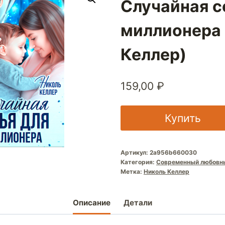
Случайная с
миллионера 
Келлер)
159,00
₽
Купить
Артикул:
2a956b660030
Категория:
Современный любовн
Метка:
Николь Келлер
Описание
Детали