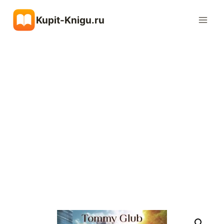
Перейти
Kupit-Knigu.ru
к
содержимому