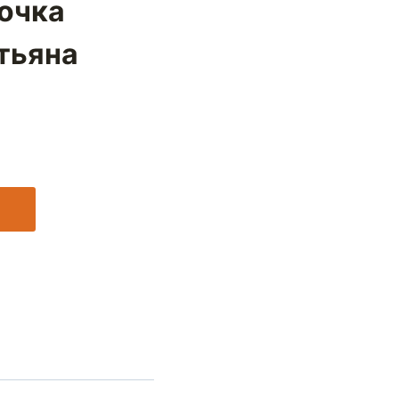
очка
атьяна