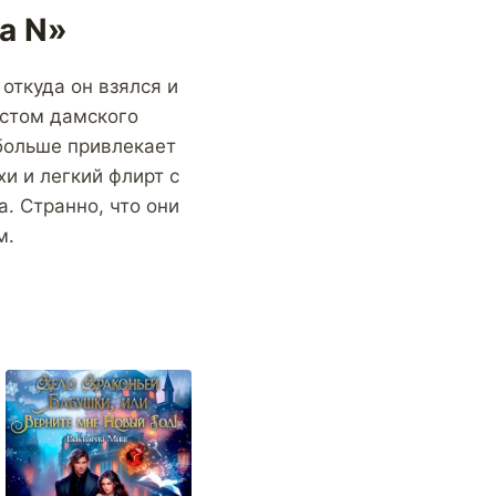
а N»
откуда он взялся и
естом дамского
 больше привлекает
хи и легкий флирт с
. Странно, что они
м.