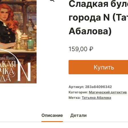
Сладкая бул
города N (Т
Абалова)
159,00
₽
Купить
Артикул:
283a84096342
Категория:
Магический детектив
Метка:
Татьяна Абалова
Описание
Детали