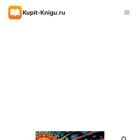
Перейти
Kupit-Knigu.ru
к
содержимому