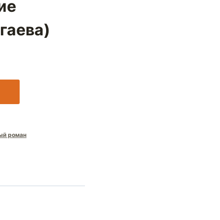
ие
гаева)
ый роман