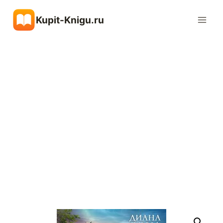
Перейти
Kupit-Knigu.ru
к
содержимому