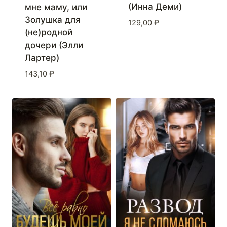
(Инна Деми)
мне маму, или
Золушка для
129,00
₽
(не)родной
дочери (Элли
Лартер)
143,10
₽