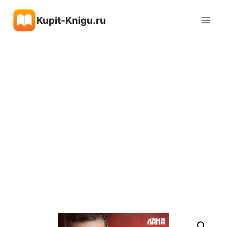
Перейти
Kupit-Knigu.ru
к
содержимому