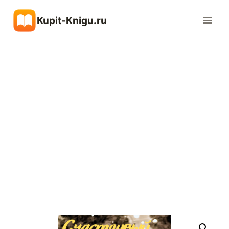
Перейти
Kupit-Knigu.ru
к
содержимому