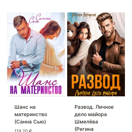
Шанс на
Развод. Личное
материнство
дело майора
(Санна Сью)
Шмелёва
(Регина
119,20
₽