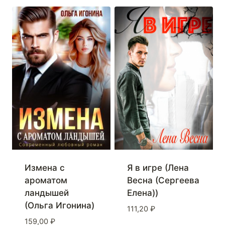
Измена с
Я в игре (Лена
ароматом
Весна (Сергеева
ландышей
Елена))
(Ольга Игонина)
111,20
₽
159,00
₽