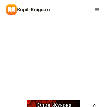
Перейти
Kupit-Knigu.ru
к
содержимому