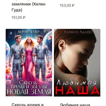
землянки (Хелен
153,00
₽
Гуда)
151,05
₽
Сквозь время и
Любимая наша