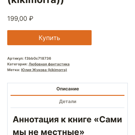
199,00
₽
Купить
Артикул:
f3bb0c718736
Категория:
Любовная фантастика
Метка:
Юлия Жукова (kikimorra)
Описание
Детали
Аннотация к книге «Сами
мы не местные»