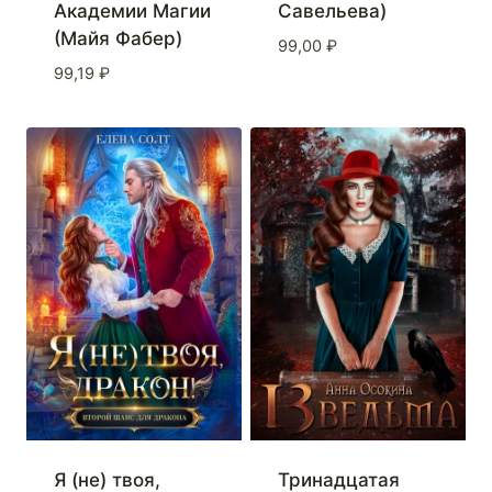
Академии Магии
Савельева)
(Майя Фабер)
99,00
₽
99,19
₽
Я (не) твоя,
Тринадцатая