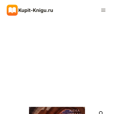
Перейти
Kupit-Knigu.ru
к
содержимому