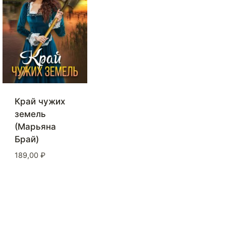
Край чужих
земель
(Марьяна
Брай)
189,00
₽