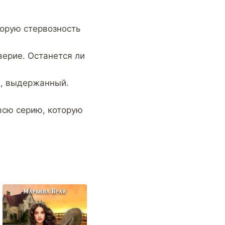
торую стервозность
верие. Останется ли
й, выдержанный.
всю серию, которую