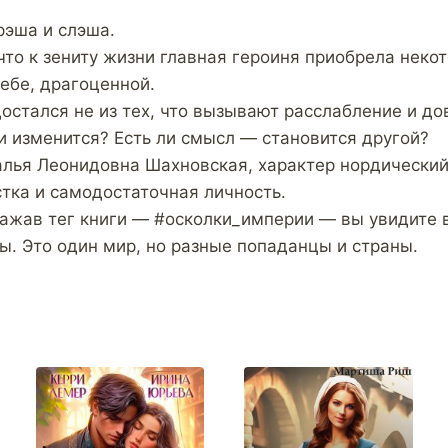
трэша и слэша.
что к зениту жизни главная героиня приобрела неко
себе, драгоценной.
остался не из тех, что вызывают расслабление и до
ли изменится? Есть ли смысл — становится другой?
лья Леонидовна Шахновская, характер нордически
тка и самодостаточная личность.
нажав тег книги — #осколки_империи — вы увидите 
ы. Это один мир, но разные попаданцы и страны.