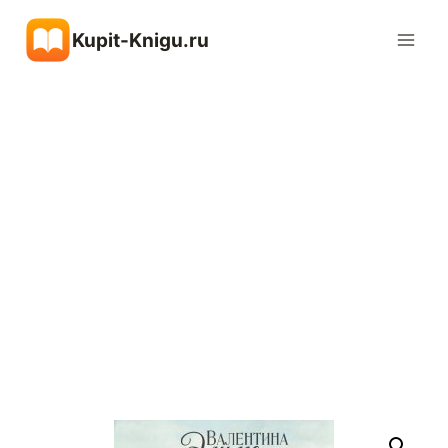
Перейти
Kupit-Knigu.ru
к
содержимому