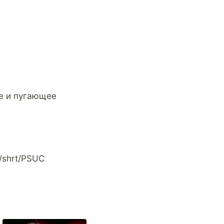
ое и пугающее
m/shrt/PSUC