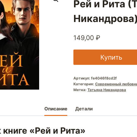
Рей и Рита (
Никандрова
149,00
₽
Купить
Артикул:
fe4046f8cd2f
Категория:
Современный любовн
Метка:
Татьяна Никандрова
Описание
Детали
 книге «Рей и Рита»