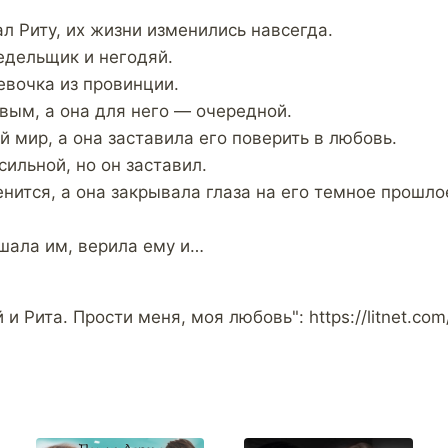
л Риту, их жизни изменились навсегда.
едельщик и негодяй.
вочка из провинции.
рвым, а она для него — очередной.
й мир, а она заставила его поверить в любовь.
сильной, но он заставил.
енится, а она закрывала глаза на его темное прошл
шала им, верила ему и…
 и Рита. Прости меня, моя любовь": https://litnet.co