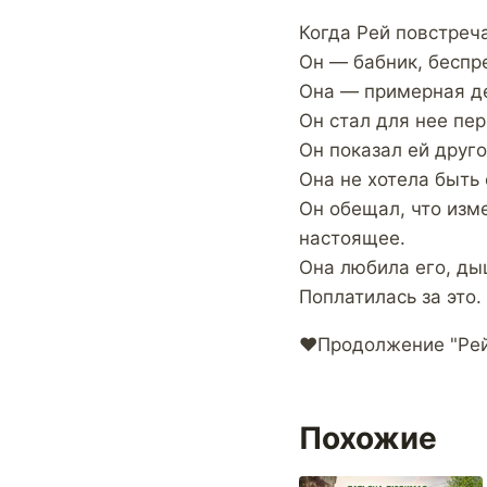
Когда Рей повстреча
Он — бабник, беспр
Она — примерная де
Он стал для нее пе
Он показал ей друго
Она не хотела быть 
Он обещал, что изм
настоящее.
Она любила его, ды
Поплатилась за это.
‍❤️‍Продолжение "Рей
Похожие