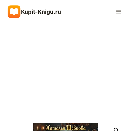
Перейти
Kupit-Knigu.ru
к
содержимому