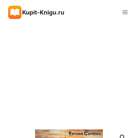
Перейти
Kupit-Knigu.ru
к
содержимому