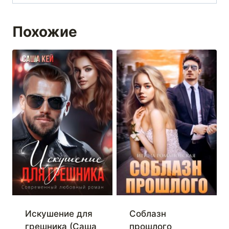
Похожие
Искушение для
Соблазн
грешника (Саша
прошлого