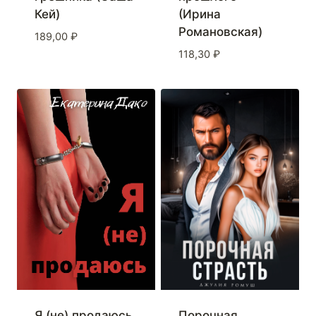
Кей)
(Ирина
Романовская)
189,00
₽
118,30
₽
Я (не) продаюсь
Порочная