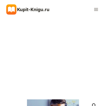
Перейти
Kupit-Knigu.ru
к
содержимому