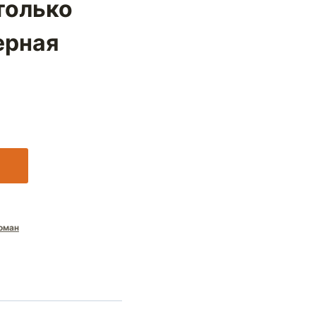
только
ерная
оман