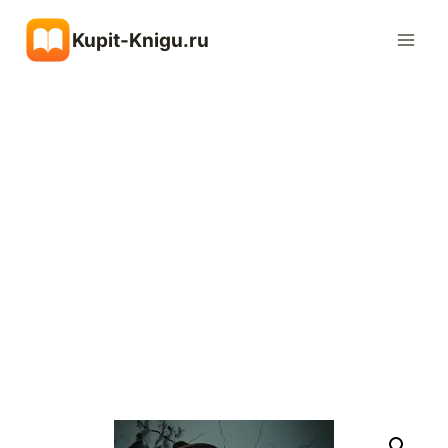
Перейти
Kupit-Knigu.ru
к
содержимому