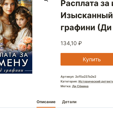
Расплата за 
Изысканный
графини (Ди
134,10
₽
Купить
Артикул:
2cf5a237a2e2
Категория:
Исторический детект
Метка:
Ди Сёмина
Описание
Детали