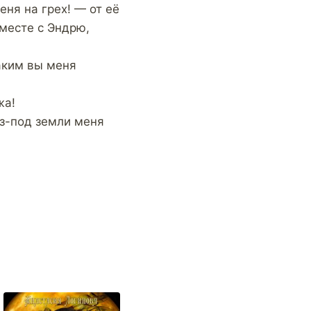
ня на грех! — от её
вместе с Эндрю,
аким вы меня
жа!
з-под земли меня