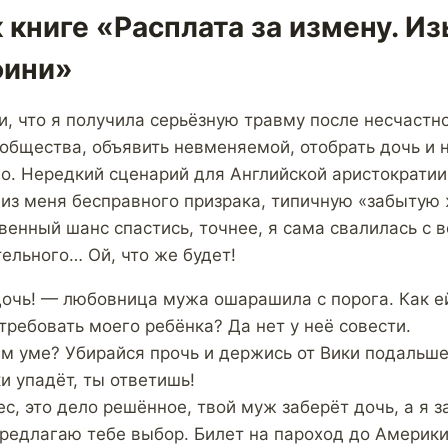
 книге «Расплата за измену. И
фини»
, что я получила серьёзную травму после несчастно
 общества, объявить невменяемой, отобрать дочь и
о. Нередкий сценарий для Английской аристократии
 из меня бесправного призрака, типичную «забытую 
венный шанс спастись, точнее, я сама свалилась с 
ельного… Ой, что же будет!
очь! — любовница мужа ошарашила с порога. Как е
отребовать моего ребёнка? Да нет у неё совести.
м уме? Убирайся прочь и держись от Вики подальше!
и упадёт, ты ответишь!
с, это дело решённое, твой муж заберёт дочь, а я за
предлагаю тебе выбор. Билет на пароход до Америки