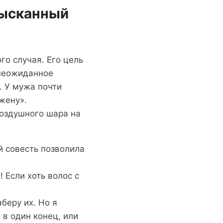
зысканный
го случая. Его цель
 неожиданное
. У мужа почти
жену».
воздушного шара на
й совесть позволила
 Если хоть волос с
беру их. Но я
 в один конец, или