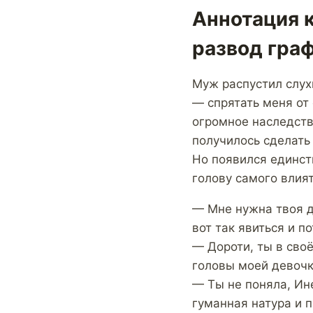
Аннотация к
развод гра
Муж распустил слухи
— спрятать меня от
огромное наследств
получилось сделать
Но появился единст
голову самого влият
— Мне нужна твоя д
вот так явиться и п
— Дороти, ты в своё
головы моей девочк
— Ты не поняла, Ине
гуманная натура и 