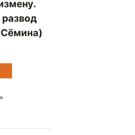
измену.
 развод
 Сёмина)
ив