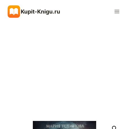
Перейти
Kupit-Knigu.ru
к
содержимому