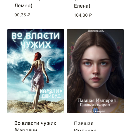
Лемер)
Елена)
90,35
₽
104,30
₽
Во власти чужих
Павшая
(Каролин
Империя.