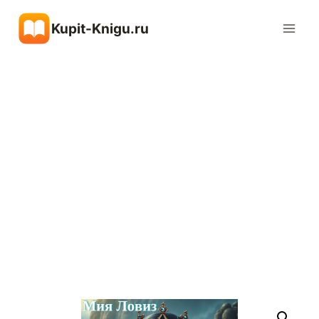
Перейти
Kupit-Knigu.ru
к
содержимому