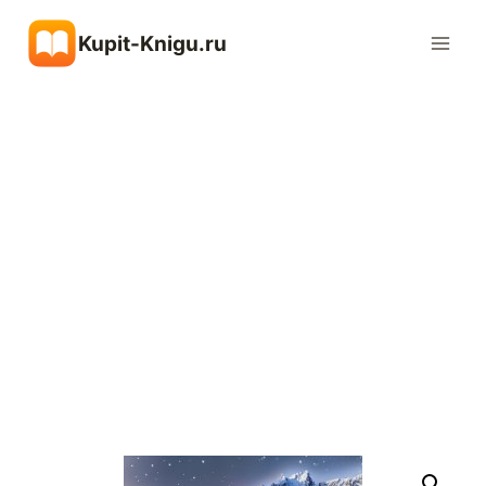
Перейти
Kupit-Knigu.ru
к
содержимому