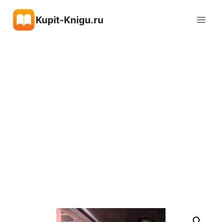
Перейти
Kupit-Knigu.ru
к
содержимому