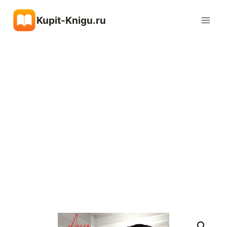
Перейти
Kupit-Knigu.ru
к
содержимому