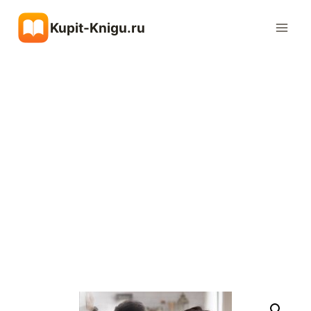
Перейти
Kupit-Knigu.ru
к
содержимому