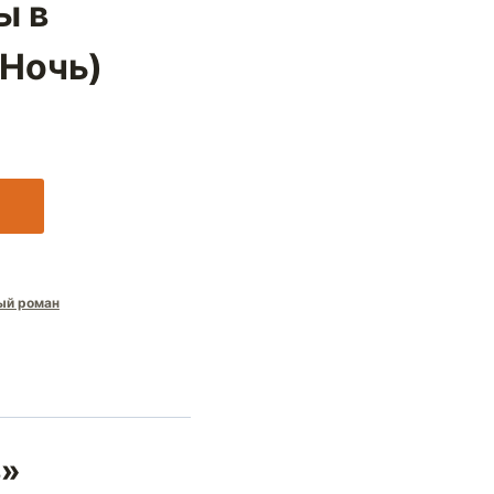
ы в
 Ночь)
ый роман
ь»