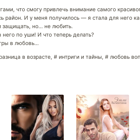
гами, что смогу привлечь внимание самого красивог
ь район. И у меня получилось — я стала для него ка
и защищать, но… не любить.
 него по уши! И что теперь делать?
гры в любовь…
разница в возрасте, # интриги и тайны, # любовь во