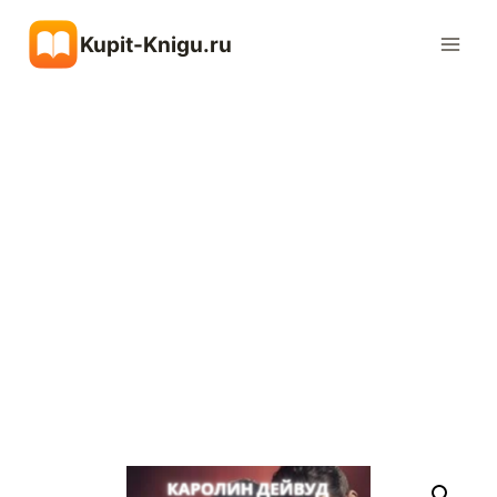
Перейти
Kupit-Knigu.ru
к
содержимому