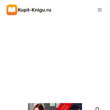
Перейти
Kupit-Knigu.ru
к
содержимому