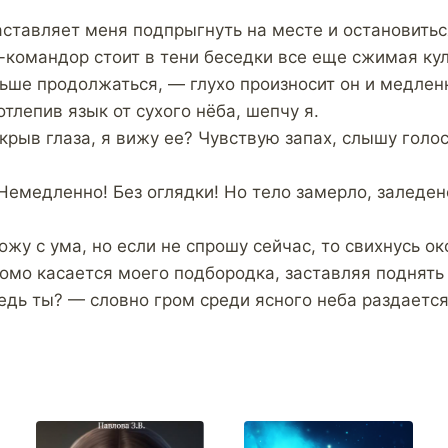
аставляет меня подпрыгнуть на месте и остановитьс
-командор стоит в тени беседки все еще сжимая кул
ьше продолжаться, — глухо произносит он и медлен
тлепив язык от сухого нёба, шепчу я.
крыв глаза, я вижу ее? Чувствую запах, слышу голо
Немедленно! Без оглядки! Но тело замерло, заледен
жу с ума, но если не спрошу сейчас, то свихнусь о
омо касается моего подбородка, заставляя поднять 
едь ты? — словно гром среди ясного неба раздается