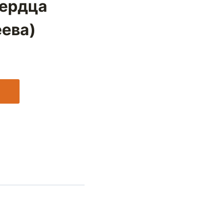
сердца
еева)