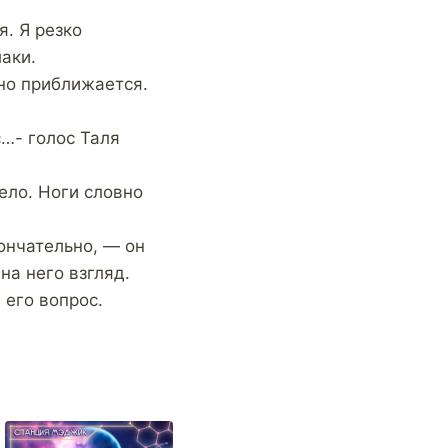
я. Я резко
аки.
но приближается.
с…- голос Таля
ело. Ноги словно
кончательно, — он
на него взгляд.
 его вопрос.