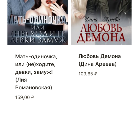
Любовь Демона
Мать-одиночка,
(Дина Ареева)
или (не)ходите,
девки, замуж!
109,65
₽
(Лия
Романовская)
159,00
₽