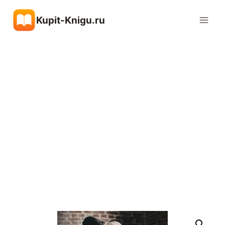
Перейти
Kupit-Knigu.ru
к
содержимому