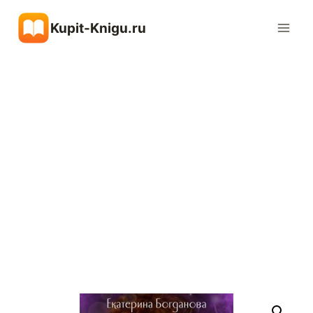
Перейти
Kupit-Knigu.ru
к
содержимому