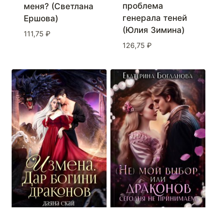
проблема
меня? (Светлана
генерала теней
Ершова)
(Юлия Зимина)
111,75
₽
126,75
₽