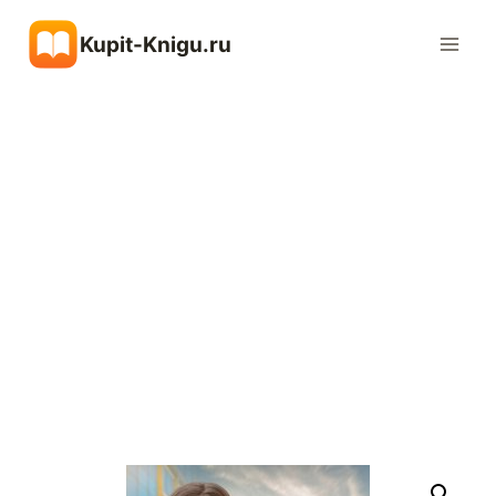
Перейти
Kupit-Knigu.ru
к
содержимому