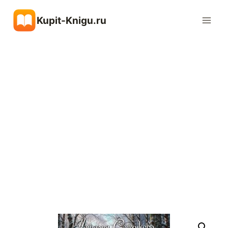
Перейти
Kupit-Knigu.ru
к
содержимому